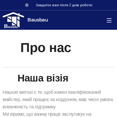
💵 Завдаток вже після 2 днів роботи
Bausbau
Про нас
🏗
💡 Наша візія
Нашою метою є те, щоб кожен кваліфікований
майстер, який працює за кордоном, мав чесні умови,
впевненість та підтримку.
Ми віримо, що важка праця заслуговує на