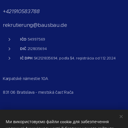
+
421910583788
rekrutierung@bausbau.de
IČO
54997569
DIČ
2121835694
IČ DPH
SK2121835694, podľa §4, registrácia od 1.12.2024
Karpatské námestie 10A
831 06 Bratislava - mestská časť Rača
Ми використовуємо файли cookie для забезпечення
Bausbau 2023