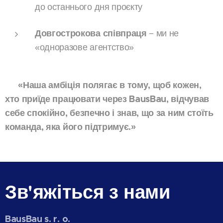
до останнього дня проєкту
Довгострокова співпраця
– ми не
«одноразове агентство»
💬 «Наша амбіція полягає в тому, щоб кожен,
хто приїде працювати через BausBau, відчував
себе спокійно, безпечно і знав, що за ним стоїть
команда, яка його підтримує.»
Зв'яжіться з нами
BausBau s. r. o.