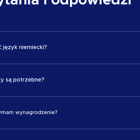
język niemiecki? 🇩🇪
omość języka niemieckiego jest zaletą, ale nie zaws
ecznym. W większości projektów wystarczy, aby przy
y są potrzebne? 📑
ary znała język niemiecki na poziomie
m. 💬
ważna działalność gospodarcza (živnosť) oraz formula
be. Jeśli ich nie posiadasz, możemy doradzić, jak je z
zymam wynagrodzenie? 💶
ych dwóch przepracowanych dniach (300 €).