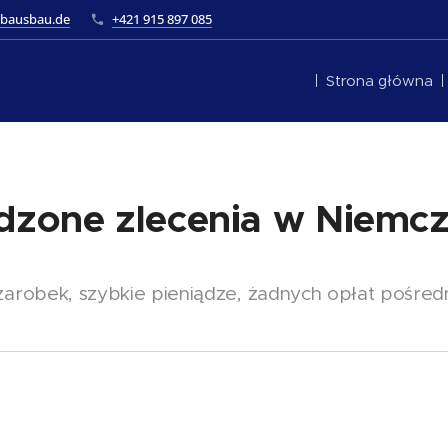
bausbau.de
+421 915 897 085
Strona główna
zone zlecenia w Niemcze
arobek, szybkie pieniądze, żadnych opłat pośred