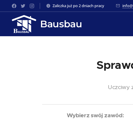
Zaliczka już po 2 dniach pracy 💵
info@
Bausbau
Sprawd
Uczciwy z
Wybierz swój zawód: