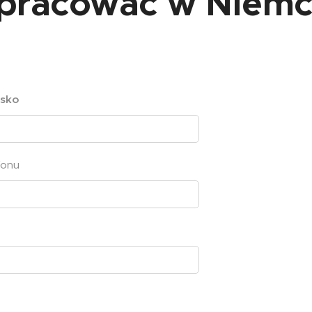
pracować w Niemcz
isko
fonu