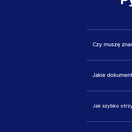
Czy muszę znać 
Podstawowa znaj
warunkiem koni
Jakie dokument
jedna osoba z p
komunikatywny
Potrzebna jest 
niemieckie Gewer
Jak szybko otr
Już po pierwsz