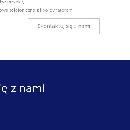
lne projekty
wa telefoniczna z koordynatorem
Skontaktuj się z nami
ię z nami