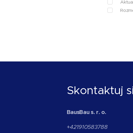
📋 Aktua
📞 Rozmo
Skontaktuj s
BausBau s. r. o.
+
421910583788