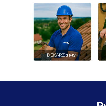
DEKARZ
29 €/h
P