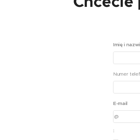
Chcecie 
Imię i nazw
Numer tele
E-mail
: