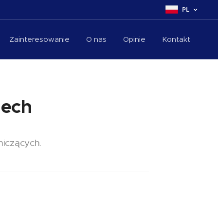
PL
Zainteresowanie
O nas
Opinie
Kontakt
ch 🇩🇪
niczących.