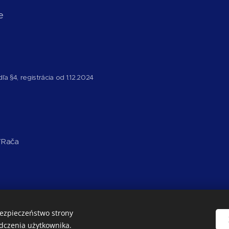
e
a §4, registrácia od 1.12.2024
ť Rača
bezpieczeństwo strony
dczenia użytkownika.