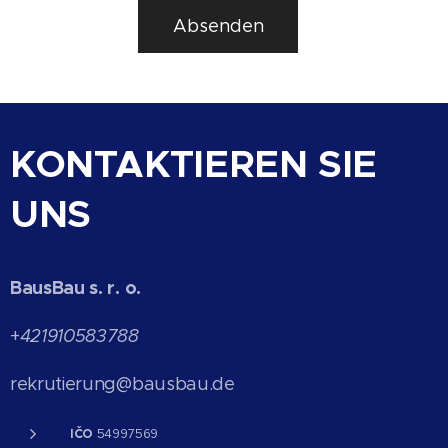
Absenden
KONTAKTIEREN SIE
UNS
BausBau s. r. o.
+
421910583788
rekrutierung@bausbau.de
IČO
54997569